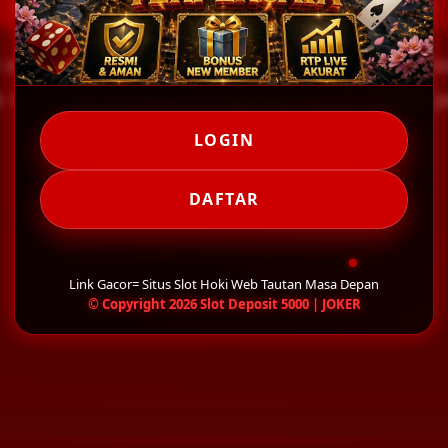
LINK GACOR= SITUS SLOT HOKI WEB TAUTAN MASA DEPAN
u aplikasi dari masa depan yang menjadi ta
k mencari keberuntungan jackpot dalam p
yang resmi malam ini.
LOGIN
DAFTAR
MINIMAL DEPOSIT
MINIMAL WITHDRAW
5.000 Rupiah
50.000 Rupiah
Link Gacor= Situs Slot Hoki Web Tautan Masa Depan
© Copyright 2026 Slot Deposit 5000 | JOKER