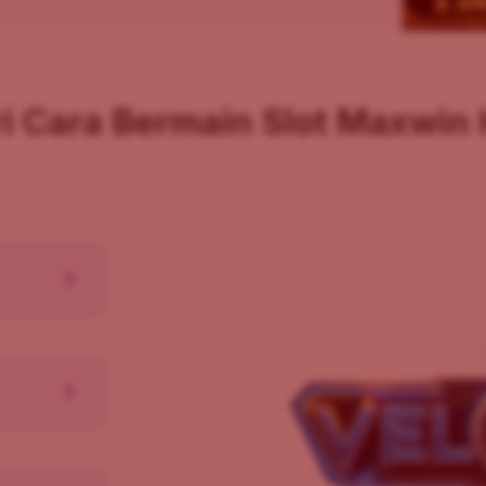
ri Cara Bermain Slot Maxwin H