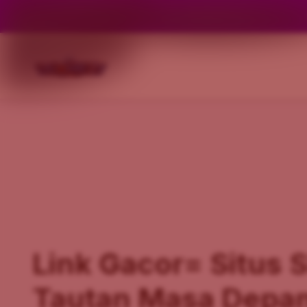
Skip
to
content
Link Gacor= Situs 
Tautan Masa Depa