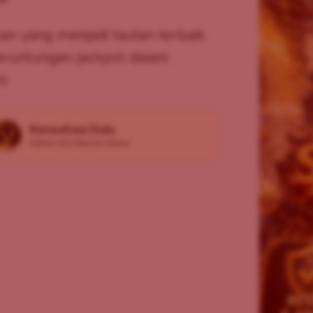
pan yang menjadi tautan terbaik
beruntungan jackpot dalam
i.
Konsultasi Dulu
Admin Slot Resmi Online