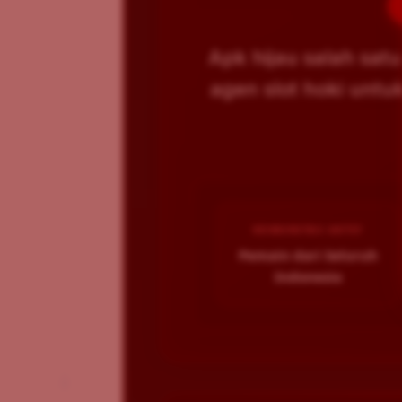
Apk hijau salah sat
agen slot hoki untu
KOMUNITAS AKTIF
Pemain dari Seluruh
Indonesia