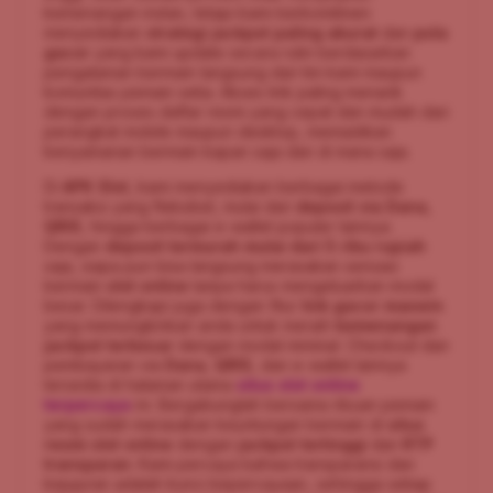
kemenangan instan, tetapi kami berkomitmen
menyediakan
strategi jackpot paling akurat
dan
pola
gacor
yang kami update secara rutin berdasarkan
pengalaman bermain langsung dari tim kami maupun
komunitas pemain setia. Akses link paling menarik
dengan proses daftar resmi yang cepat dan mudah dari
perangkat mobile maupun desktop, memastikan
kenyamanan bermain kapan saja dan di mana saja.
Di
APK Slot
, kami menyediakan berbagai metode
transaksi yang fleksibel, mulai dari
deposit via Dana
,
QRIS
, hingga berbagai e-wallet populer lainnya.
Dengan
deposit termurah mulai dari 5 ribu rupiah
saja, siapa pun bisa langsung merasakan sensasi
bermain
slot online
tanpa harus mengeluarkan modal
besar. Dilengkapi juga dengan fitur
link gacor maxwin
yang memungkinkan anda untuk meraih
kemenangan
jackpot terbesar
dengan modal minimal. Checkout dan
pembayaran via
Dana
,
QRIS
, dan e-wallet lainnya
tersedia di halaman utama
situs slot online
terpercaya
ini. Bergabunglah bersama ribuan pemain
yang sudah merasakan keuntungan bermain di
situs
resmi slot online
dengan
jackpot tertinggi
dan
RTP
transparan
. Kami percaya bahwa transparansi dan
kejujuran adalah kunci kepercayaan, sehingga setiap