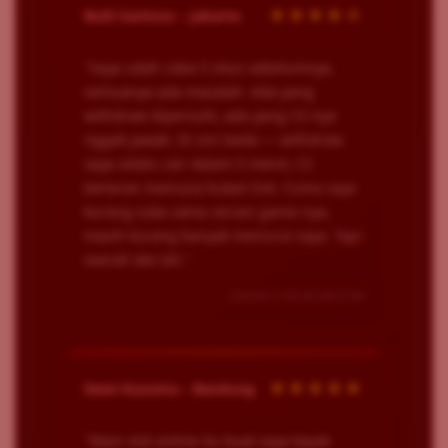
★★★★☆
Budi Santoso – Jakarta
"Saya udah coba 5 situs sebelumnya,
semuanya ada masalah. Ada yang
withdraw dipersulit, ada yang CS-nya
nggak jawab. Di sini beda — withdraw
saya selalu cair dalam 5 menit, CS
beneran manusia bukan bot. Cuma saya
kurang suka sama variasi game-nya,
masih kurang banyak menurut saya. Tapi
overall oke lah."
2026-06-11T03:05:48+07:00
★★★★★
Dewi Kusuma – Bandung
"Main slot online itu buat saya kayak