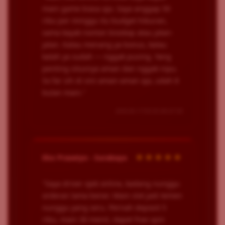
main game biasa aja. Saya anggap 50
ribu per minggu itu budget hiburan,
sama kayak nonton bioskop atau jalan-
jalan. Kalau menang ya bonus, kalau
kalah ya sudah — nggak pusing. Yang
penting situsnya aman dan nggak nipu.
So far sih di sini aman-aman aja, udah 8
bulan main."
2026-06-11T03:05:48+07:00
★★★★★
Eko Prasetyo - Surabaya
"Saya driver ojek online, kadang nunggu
orderan lama bener. Main slot jadi temen
nunggu yang seru. Pernah deposit 5
ribu, main 30 menit, dapet free spin