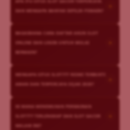
APA ITU SITUS SLOT GACOR TERPERCAYA
memantau game slot gacor hari ini.
Koleksi ratusan game slot dari provider ternama dunia
DAN MENGAPA BANYAK DIPILIH PEMAIN?
MINIMAL WITHDRAW
seperti Pragmatic Play, PG Soft, Habanero, dan
Rp50.000 — Proses withdraw cepat 10–60 detik langsung ke
Microgaming.
VELOSBET77
adalah situs slot gacor terpercaya yang
rekening atau e-wallet.
Fitur demo slot gratis untuk mencoba permainan sebelum
BAGAIMANA CARA DAFTAR AKUN SLOT
menyediakan platform slot online resmi dengan koleksi
bermain dengan uang asli.
METODE PEMBAYARAN
ratusan game dari provider ternama dunia. Dengan
ONLINE DAN LOGIN UNTUK MULAI
Scatter hitam dan jackpot progresif dengan maxwin hingga
Transfer Bank (BCA, BNI, BRI, Mandiri), E-Wallet (Dana, OVO,
RTP Live tertinggi
dan sistem fair play terjamin,
BERMAIN?
x5000.
Gopay, LinkAja), Deposit Pulsa Tanpa Potongan, dan Scan
ribuan member aktif membuktikan winrate tinggi serta
QRIS.
Livechat 24 jam nonstop dengan response time di bawah 30
pengalaman bermain paling aman dan nyaman tanpa
detik.
Daftar akun di
VELOSBET77
sangat mudah dan cepat.
gangguan.
MENGAPA SITUS SLOT777 RESMI TERBUKTI
WAKTU PROSES
Kunjungi halaman login resmi atau hubungi livechat 24
Aplikasi APK slot resmi untuk Android dan iOS dengan
Deposit & Withdraw: 10–60 Detik | Livechat Response: <30
jam untuk bantuan pendaftaran. Setelah daftar, Anda
performa optimal.
AMAN DAN TERPERCAYA SEJAK 2020?
Detik | Server Uptime: 99.9%
langsung mendapatkan akses fitur
RTP Live paling
update
, bonus new member, dan koleksi slot gacor
YANG TERSEDIA
VELOSBET77
telah beroperasi sejak 2020 dengan lisensi
RATING MEMBER
hari ini yang gampang jackpot maxwin.
Slot Gacor, Slot777, APK Slot 4D, Live Casino, Sportsbook,
DI MANA MENEMUKAN PERMAINAN
resmi dan sistem keamanan tinggi berupa enkripsi
4.9 ⭐
— 88.000+ Ulasan Positif dari Member Aktif Slot Gacor
Tembak Ikan, Arcade Games, Poker Online, dan Sabung
data canggih. Sebagai
bandar slot online
SLOT777 TERLENGKAP DAN SLOT GACOR
Ayam.
terpercaya
, platform ini membuktikan kualitasnya
BONUS & PROMO
MALAM INI?
melalui proses deposit dan withdraw tercepat, winrate