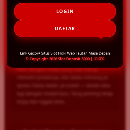
Telegram yang isinya pemain slot. Bisa
LOGIN
tanya-tanya, sharing pengalaman, kadang
ada yang bagi info situs baru yang lagi
DAFTAR
bagus. Tapi hati-hati juga, banyak yang
cuma promosiin link referral-nya doang.
Kesimpulannya? Slot online itu hiburan.
Link Gacor= Situs Slot Hoki Web Tautan Masa Depan
© Copyright 2026 Slot Deposit 5000 | JOKER
Jangan dijadiin sumber penghasilan utama.
Main dengan modal yang siap hilang,
nikmatin prosesnya, dan kalau menang ya
syukur. Kalau kalah, ya sudah — besok coba
lagi dengan modal baru. Yang penting tetap
enjoy dan nggak stres.