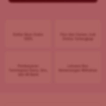
VELOSBET77
menawarkan berbagai bonus menarik
setiap hari:
bonus new member 100%
, bonus deposit
harian, cashback mingguan, rollingan slot, referal
seumur hidup, dan event jackpot progresif. Daftar
sekarang untuk klaim semua bonus slot777 terbesar
dan mulai petualangan cuan Anda bersama platform
Daftar Akun Gratis
Fitur dan Games Judi
100%
Online Terlengkap
anti badai paling aman.
Pembayaran
Leluasa Atur
Terintegrasi Dana, Qris,
Kemenangan Withdraw
dan All Bank