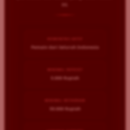
ini.
KOMUNITAS AKTIF
Pemain dari Seluruh Indonesia
MINIMAL DEPOSIT
5.000 Rupiah
MINIMAL WITHDRAW
50.000 Rupiah