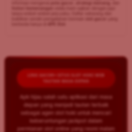
informasi mengenai
pola gacor
,
strategi menang
, dan
histori kemenangan
selalu kami sajikan dengan jujur
tanpa embel-embel janji palsu. Daftar sekarang dan
buktikan sendiri pengalaman bermain
slot gacor
yang
berbeda hanya di
APK Slot
.
LINK GACOR= SITUS SLOT HOKI WEB
TAUTAN MASA DEPAN
Apk hijau salah satu aplikasi dari masa
depan yang menjadi tautan terbaik
sebagai agen slot hoki untuk mencari
keberuntungan jackpot dalam
permianan slot online yang resmi malam