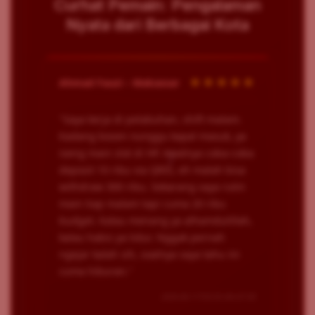
Curhat Pemain: Pengalaman
Nyata dari Berbagai Kota
★★★★★
Ahmad Fauzi – Makassar
"Saya kerja di pelabuhan, shift malam.
Kadang bosen nunggu kapal masuk, ya
iseng main slot di HP. Awalnya coba-coba
deposit 10 ribu via QRIS, eh malah bisa
withdraw 300 ribu. Sekarang saya rutin
main tiap malam tapi cuma 20 ribu
budget. Kalau menang ya alhamdulillah,
kalau habis ya tidur. Nggak pernah
ngejar kalah sih, soalnya saya tahu ini
cuma hiburan."
2026-06-11T03:05:48+07:00