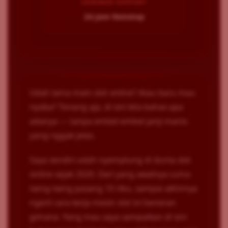
LAYANAN SUPPORT
24 Jam Nonstop
Udah lama main slot online? Atau baru mau
nyoba? Tenang aja, di sini kita bahas apa
adanya — tanpa embel-embel janji manis
yang nggak jelas.
Saya sendiri udah nyemplung di dunia slot
online sejak 2020. Dari yang awalnya cuma
iseng-iseng pasang 10 ribu, sampai akhirnya
ngerti cara kerja mesin slot ini beneran
gimana. Yang mau saya sampaikan di sini