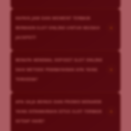
Bonus New Member 100%
JAMINAN KEAMANAN
tertinggi, dan ribuan ulasan positif dari member aktif
Bonus Deposit Harian
Permainan
slot777 terlengkap
dan slot gacor malam
Lisensi & Regulasi
setiap hari.
Cashback Mingguan 5%
KAPAN JAM DAN MOMENT TERBAIK
Berkoperasi dengan lisensi resmi internasional dan diaudit oleh
ini tersedia langsung di
VELOSBET77
. Dengan koleksi
lembaga independen pihak ketiga secara berkala.
ratusan game dari provider slot777 ternama, pemain
Rollingan Slot 0.5%
BERMAIN SLOT ONLINE UNTUK MUDAH
mendapatkan bonus besar, promo harian, scatter
Referral Seumur Hidup 1%
JACKPOT?
Enkripsi Data
hitam, dan kesempatan
maxwin x5000
setiap hari
Event Jackpot Progresif Bulanan
SSL 256-bit encryption untuk melindungi semua transaksi dan
tanpa batas.
data pribadi member.
Moment terbaik menikmati keseruan
slot online
PROVIDER SLOT
BERAPA MINIMAL DEPOSIT SLOT ONLINE
paling gacor
adalah malam hari. Ribuan member aktif
Pragmatic Play, PG Soft, Habanero, Microgaming,
VELOSBET77
bermain pada malam hari dengan
DAN METODE PEMBAYARAN APA YANG
Spadegaming, Joker Gaming, Playtech, CQ9, TopTrend
transaksi super padat, membuat putaran mesin slot777
Gaming, dan 20+ provider lainnya.
TERSEDIA?
semakin cepat panas, mudah scatter hitam, dan
gampang jackpot maxwin besar dengan modal kecil.
PLATFORM
Minimal deposit termurah di
VELOSBET77
mulai dari
Web Browser (Desktop & Mobile), APK Android, iOS Safari,
APA SAJA BONUS DAN PROMO MENARIK
Rp5.000
saja. Tersedia berbagai metode pembayaran
Progressive Web App (PWA)
lengkap termasuk transfer bank lokal, e-wallet Dana,
YANG DITAWARKAN SITUS SLOT TERBAIK
OVO, Gopay, LinkAja, serta deposit pulsa tanpa
SETIAP HARI?
potongan. Proses transaksi cepat 10–60 detik, aman,
dan online
24 jam nonstop
.