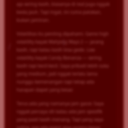
aja sering kasih, biasanya di real juga nggak
beda jauh. Tapi ingat, ini cuma patokan,
bukan jaminan.
Volatilitas itu penting dipahami. Game high
volatility kayak Mahjong Ways 2 — jarang
kasih, tapi kalau kasih bisa gede. Low
volatility kayak Candy Bonanza — sering
kasih tapi kecil-kecil. Saya pribadi lebih suka
yang medium, jadi nggak terlalu lama
nunggu kemenangan tapi tetap ada
harapan dapet yang besar.
Terus ada yang namanya jam gacor. Saya
nggak percaya sih kalau ada jam spesifik
yang pasti kasih menang. Tapi yang saya
notice, pas ada event atau promo besar,