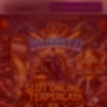
Skip
Download Apk Slot Gacor
to
content