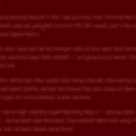
.
 yang katanya deposit 5 ribu, tapi pas mau main minimal bet-ny
ebih suka cari yang bet minimal 100-200 rupiah, jadi 5 ribu b
atan dapet bonus.
ih situs. Saya pernah kecolongan data di situs abal-abal tah
 sekarang saya lebih selektif — cari yang punya lisensi, SSL
an bot.
 fitur demo-nya. Bisa nyoba dulu tanpa deposit. Saya sering p
ali dapet scatter, berapa kali masuk free spin. Kalau di demo
i ingat, ini cuma patokan, bukan jaminan.
i. Game high volatility kayak Mahjong Ways 2 — jarang kasih, 
— sering kasih tapi kecil-kecil. Saya pribadi lebih suka yang
 ada harapan dapet yang besar.