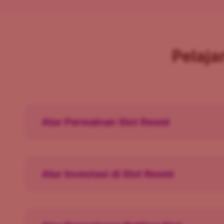
Pelaja
Alur Permainan Slot Resmi
Alur Investasi di Slot Resmi