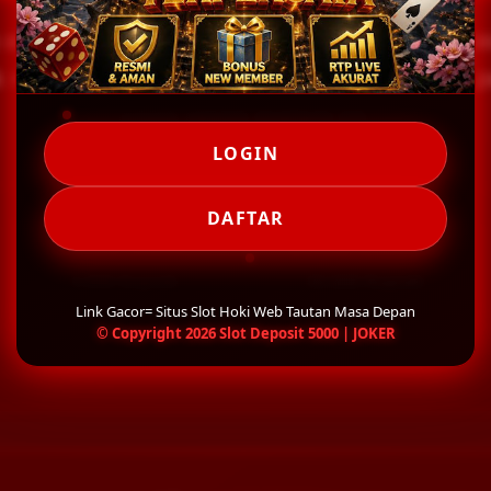
u aplikasi dari masa depan yang menjadi ta
k mencari keberuntungan jackpot dalam p
yang resmi malam ini.
LOGIN
DAFTAR
MINIMAL DEPOSIT
MINIMAL WITHDRAW
5.000 Rupiah
50.000 Rupiah
Link Gacor= Situs Slot Hoki Web Tautan Masa Depan
© Copyright 2026 Slot Deposit 5000 | JOKER