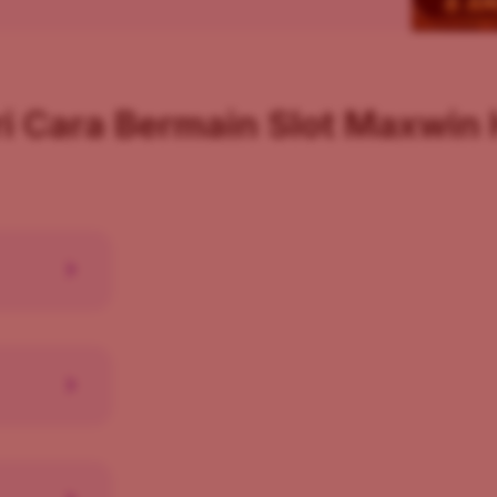
ri Cara Bermain Slot Maxwin H