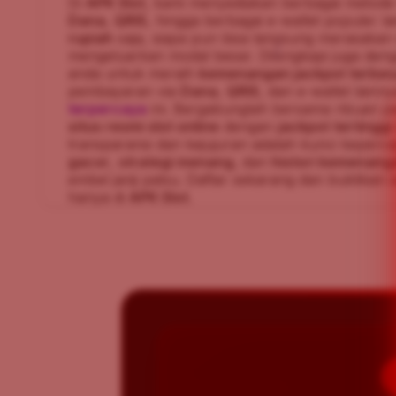
Di
APK Slot
, kami menyediakan berbagai metode t
Dana
,
QRIS
, hingga berbagai e-wallet populer 
rupiah
saja, siapa pun bisa langsung merasakan
mengeluarkan modal besar. Dilengkapi juga deng
anda untuk meraih
kemenangan jackpot terbes
pembayaran via
Dana
,
QRIS
, dan e-wallet lainn
terpercaya
ini. Bergabunglah bersama ribuan 
situs resmi slot online
dengan
jackpot tertinggi
transparansi dan kejujuran adalah kunci keperc
gacor
,
strategi menang
, dan
histori kemenang
embel janji palsu. Daftar sekarang dan buktikan
hanya di
APK Slot
.