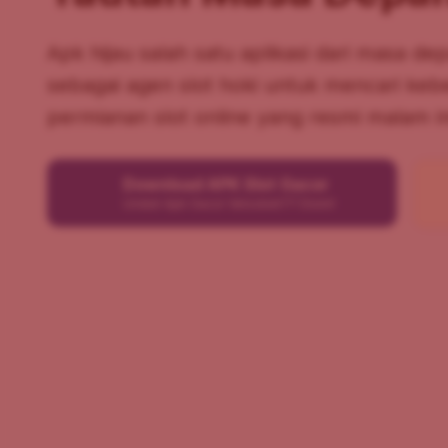
Apk hijau salah satu aplikasi dari masa de
sebagai agen slot hoki untuk mencari ke
permianan slot online yang resmi malam in
Download APK Slot Gacor
Unduh Apk Gacor Velosbet77 Disini!