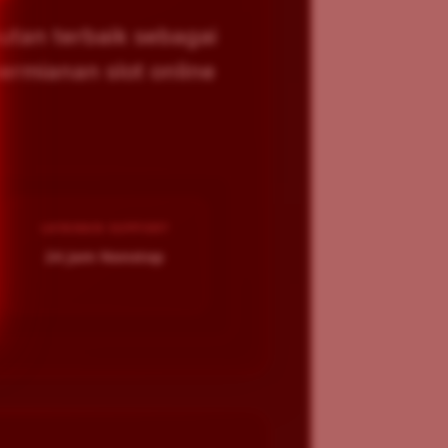
utan terbaik sebagai
ermianan slot online
LAYANAN SUPPORT
24 Jam Nonstop